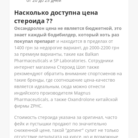
от 20 до 25 дней
Насколько доступна цена
стероида ??
Оксандролон цена не является бюджетной, это
знает каждый бодибилдер, который хоть раз
покупал препарат
и находится в пределах от
1400 грн за недорогие вариант, до 2000-2200 грн
за премиум варианты, такие как Balkan
Pharmaceuticals и SP Laboratories. Сотрудники
интернет магазина Стероид Шоп также
рекомендуют обратить внимание спортсменов на
такие бренды, где соотношение цена-качество
является идеальным, сюда можно отнести
индийского производителя Magnus
Pharmaceuticals, а также Oxandrolone китайской
фирмы ZPHC.
Стоимость стероида указана за оригинал, часто
фейк и пустышки продают по значительно
сниженной цене, такой "допинг" сулит не только
отсутствие результата на курсе, но и возможные