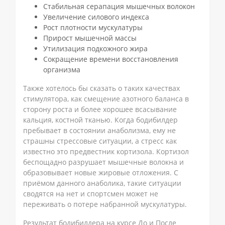
Стабильная серапация мышечных волокон
Увеличение силового индекса
Рост плотности мускулатуры
Прирост мышечной массы
Утилизация подкожного жира
Сокращение времени восстановления
организма
Также хотелось бы сказать о таких качествах
стимулятора, как смещение азотного баланса в
сторону роста и более хорошее всасывание
кальция, костной тканью. Когда бодибилдер
пребывает в состоянии анаболизма, ему не
страшны стрессовые ситуации, а стресс как
известно это предвестник кортизола. Кортизол
беспощадно разрушает мышечные волокна и
образовывает новые жировые отложения. С
приёмом данного анаболика, такие ситуации
сводятся на нет и спортсмен может не
переживать о потере набранной мускулатуры.
Результат бодибилдера на курсе До и После