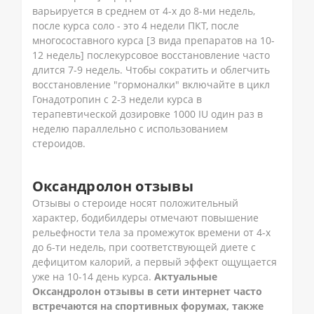
варьируется в среднем от 4-х до 8-ми недель,
после курса соло - это 4 недели ПКТ, после
многосоставного курса [3 вида препаратов на 10-
12 недель] послекурсовое восстановление часто
длится 7-9 недель. Чтобы сократить и облегчить
восстановление "гормоналки" включайте в цикл
Гонадотропин с 2-3 недели курса в
терапевтической дозировке 1000 IU один раз в
неделю параллельно с использованием
стероидов.
Оксандролон отзывы
Отзывы о стероиде носят положительный
характер, бодибилдеры отмечают повышение
рельефности тела за промежуток времени от 4-х
до 6-ти недель, при соответствующей диете с
дефицитом калорий, а первый эффект ощущается
уже на 10-14 день курса.
Актуальные
Оксандролон отзывы в сети интернет часто
встречаются на спортивных форумах, также