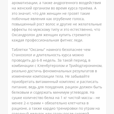
ароматизации, а также андрогенного воздействия
на женский организм во время курса приёма. А
это значит, что для женщин не грозят такие
побочные явления как огрубение голоса,
повышенный рост волос и другие не желательные
эффекты по мужскому типу и это естественно, что
Оксандролон для женщин купить стремится
каждая профессиональная фитнес леди.
Таблетки "Оксаны" намного безопаснее чем
Станозолол и длительность курса можно
проводить до 6-8 недель. За такой период, в
комбинации с Кленбутеролом и Трийодтиронином,
реально достичь феноменальных результатов в
изменении композиции тела. Не забывайте
приобретать витаминный комплекс и расписать
питание, ведь для похудения, рацион должен быть
белковым и содержать минимум углеводов. На
сушке количество белка на 1 кг чистой массы - не
менее 2-х грамм + обязательно клетчатка в
рационе, а также кардио тренировки по утрам на
голодный желудок или сразу после силовой