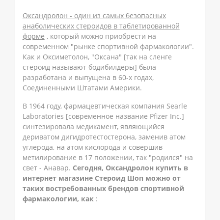
Оксандролон - один из самых безопасных
анаболических стероидов в таблетированной
форме
, который можно приобрести на
современном "рынке спортивной фармакологии".
Как и Оксиметолон, "Оксана" [так на сленге
стероид называют бодибилдеры] была
разработана и выпущена в 60-х годах,
Соединенными Штатами Америки.
В 1964 году, фармацевтическая компания Searle
Laboratories [современное название Pfizer Inc.]
синтезировала медикамент, являющийся
дериватом дигидротестостерона, заменив атом
углерода, на атом кислорода и совершив
метилирование в 17 положении, так "родился" на
свет - Анавар.
Сегодня, Оксандролон купить в
интернет магазине Стероид Шоп можно от
таких востребованных брендов спортивной
фармакологии, как
: