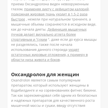
приема Оксандролона виден невооруженным
глазом,
применяя диету с дефицитом калорий,
подкожная жировая ткань уходит в 1.5-2 раза
быстрее
, нежели при натуральном тренинге, а
мышечные объемы сохраняются в исходном виде,
как до начала диеты.
Дефиниция мышечных
пучков делает визуально атлета более
спортивным и "сухим
", даже если до курса мышцы
не разделялись, также после начала
использования данного стероида
уходят
остаточных жировые отложения, к примеру в
области низа живота и боков
.
Оксандролон для женщин
Oxandrolon является самым популярным
препаратом, который используют женщины в
бодибилдинге и на соревнованиях фитнес бикини.
Так как зарекомендовал себя одним из безопасных
и надёжных препаратов для качественного роста
мышечной массы и сушки, ввиду отсутствия