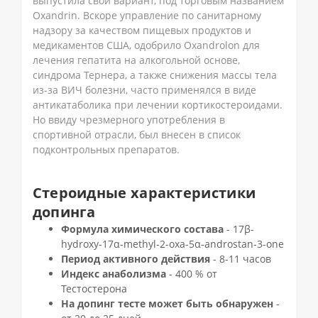
выпустила свой вариант, под торговым названием
Oxandrin. Вскоре управление по санитарному
надзору за качеством пищевых продуктов и
медикаментов США, одобрило Oxandrolon для
лечения гепатита на алкогольной основе,
синдрома Тернера, а также снижения массы тела
из-за ВИЧ болезни, часто применялся в виде
антикатаболика при лечении кортикостероидами.
Но ввиду чрезмерного употребления в
спортивной отрасли, был внесен в список
подконтрольных препаратов.
Стероидные характеристики
допинга
Формула химического состава
- 17β-
hydroxy-17α-methyl-2-oxa-5α-androstan-3-one
Период активного действия
- 8-11 часов
Индекс анаболизма
- 400 % от
Тестостерона
На допинг тесте может быть обнаружен
-