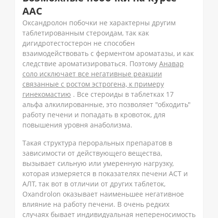
ААС
Оксандролон побочки не характерны другим
таблетированным стероидам, так как
дигидротестостерон не способен
взаимодействовать с ферментом ароматазы, и как
следствие ароматизироваться. Поэтому
Анавар
соло исключает все негативные реакции
связанные с ростом эстрогена, к примеру
гинекомастию
. Все стероиды в таблетках 17
альфа алкилированные, это позволяет "обходить"
работу печени и попадать в кровоток, для
повышения уровня анаболизма.
Такая структура пероральных препаратов в
зависимости от действующего вещества,
вызывает сильную или умеренную нагрузку,
которая измеряется в показателях печени АСТ и
АЛТ, так вот в отличии от других таблеток,
Oxandrolon оказывает наименьшее негативное
влияние на работу печени. В очень редких
случаях бывает индивидуальная непереносимость